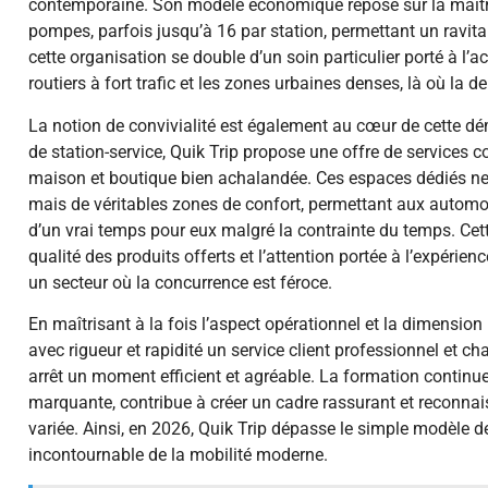
contemporaine. Son modèle économique repose sur la maîtris
pompes, parfois jusqu’à 16 par station, permettant un ravitai
cette organisation se double d’un soin particulier porté à l’a
routiers à fort trafic et les zones urbaines denses, là où la d
La notion de convivialité est également au cœur de cette dém
de station-service, Quik Trip propose une offre de services 
maison et boutique bien achalandée. Ces espaces dédiés ne
mais de véritables zones de confort, permettant aux automobi
d’un vrai temps pour eux malgré la contrainte du temps. Cett
qualité des produits offerts et l’attention portée à l’expérienc
un secteur où la concurrence est féroce.
En maîtrisant à la fois l’aspect opérationnel et la dimension 
avec rigueur et rapidité un service client professionnel et ch
arrêt un moment efficient et agréable. La formation continue
marquante, contribue à créer un cadre rassurant et reconnai
variée. Ainsi, en 2026, Quik Trip dépasse le simple modèle d
incontournable de la mobilité moderne.