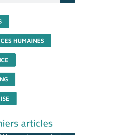
S
CES HUMAINES
NCE
ING
ISE
iers articles