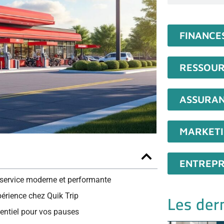
FINANCE
RESSOUR
ASSURA
MARKET
ENTREPR
on-service moderne et performante
Les dern
périence chez Quik Trip
sentiel pour vos pauses