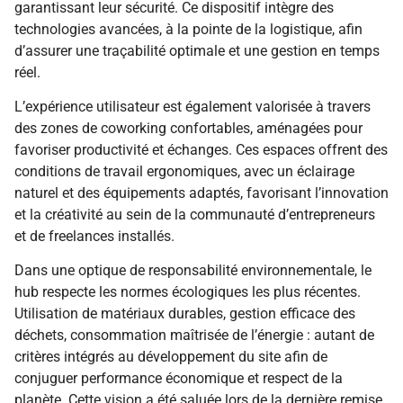
garantissant leur sécurité. Ce dispositif intègre des
Optimisez votre temps avec une réservation intuitive et un
technologies avancées, à la pointe de la logistique, afin
accompagnement pour vos événements.
d’assurer une traçabilité optimale et une gestion en temps
réel.
Cliquez sur un service pour découvrir ses détails ici.
L’expérience utilisateur est également valorisée à travers
des zones de coworking confortables, aménagées pour
favoriser productivité et échanges. Ces espaces offrent des
conditions de travail ergonomiques, avec un éclairage
naturel et des équipements adaptés, favorisant l’innovation
et la créativité au sein de la communauté d’entrepreneurs
et de freelances installés.
Dans une optique de responsabilité environnementale, le
hub respecte les normes écologiques les plus récentes.
Utilisation de matériaux durables, gestion efficace des
déchets, consommation maîtrisée de l’énergie : autant de
critères intégrés au développement du site afin de
conjuguer performance économique et respect de la
planète. Cette vision a été saluée lors de la dernière remise