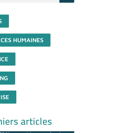
S
CES HUMAINES
NCE
ING
ISE
iers articles