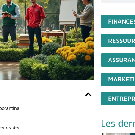
FINANCE
RESSOUR
ASSURA
MARKET
ENTREPR
aborantins
Les dern
 jeux vidéo