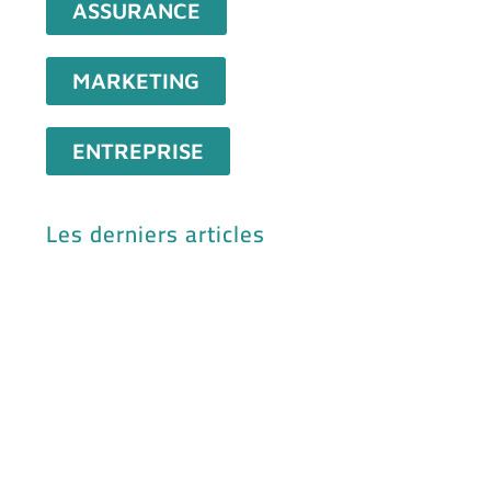
ASSURANCE
MARKETING
ENTREPRISE
Les derniers articles
Mck
mat
exe
et 
Exc
pou
vot
ent
Fire