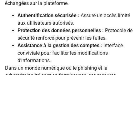
échangées sur la plateforme.
Authentification sécurisée :
Assure un accès limité
aux utilisateurs autorisés.
Protection des données personnelles :
Protocole de
sécurité renforcé pour prévenir les fuites.
Assistance à la gestion des comptes :
Interface
conviviale pour faciliter les modifications
d’informations.
Dans un monde numérique où le phishing et la
cybercriminalité sont en forte hausse, ces mesures
garantissent que Melagri est non seulement un outil de
communication, mais également un environnement
sécurisé pour tous ses utilisateurs. En alliant fonctionnalité
et sécurité, Melagri se positionne comme un acteur
incontournable dans le paysage éducatif agricole.