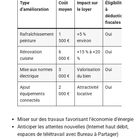
Type
Coût
Impact sur
Éligibilité
d’amélioration
moyen
le loyer
à
déductions
fiscales
Rafraîchissement
1
+5 %
Oui
peinture
500 €
environ
Rénovation
6
+15 % à +20
Oui
cuisine
000 €
%
Mise aux normes
3
Valorisation
Oui
électrique
000 €
du bien
Ajout
2
Attractivité
Oui
équipements
000 €
locative
connectés
Miser sur des travaux favorisant l’économie d’énergie
Anticiper les attentes nouvelles (Internet haut débit,
espaces de télétravail avec Bureau à Partager)