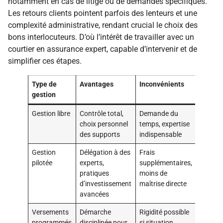
notamment en cas de litige ou de demandes spécifiques.
Les retours clients pointent parfois des lenteurs et une
complexité administrative, rendant crucial le choix des
bons interlocuteurs. D’où l’intérêt de travailler avec un
courtier en assurance expert, capable d’intervenir et de
simplifier ces étapes.
Type de
Avantages
Inconvénients
gestion
Gestion libre
Contrôle total,
Demande du
choix personnel
temps, expertise
des supports
indispensable
Gestion
Délégation à des
Frais
pilotée
experts,
supplémentaires,
pratiques
moins de
d’investissement
maîtrise directe
avancées
Versements
Démarche
Rigidité possible
programmés
disciplinée pour
si situation