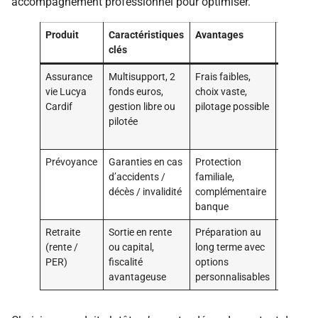
accompagnement professionnel pour optimiser.
Produit
Caractéristiques
Avantages
Conditi
clés
Assurance
Multisupport, 2
Frais faibles,
Souscri
vie Lucya
fonds euros,
choix vaste,
dès 500 
Cardif
gestion libre ou
pilotage possible
frais
pilotée
annuels 
% UC
Prévoyance
Garanties en cas
Protection
Tarifs et
d’accidents /
familiale,
garanti
décès / invalidité
complémentaire
variable
banque
selon pro
Retraite
Sortie en rente
Préparation au
Engage
(rente /
ou capital,
long terme avec
sur le lo
PER)
fiscalité
options
terme
avantageuse
personnalisables
nécessa