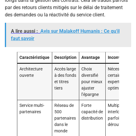
longs dans la gestion des contrats. Cela se traduit parfois
par des retours clients mitigés sur le délai de traitement
des demandes ou la réactivité du service client.
A lire aussi :
Avis sur Malakoff Humanis : Ce qu'il
faut savoir
Caractéristique
Description
Avantage
Inconvénient
Architecture
Accès large
Choix
Nécessite une
ouverte
à des fonds
diversifié
certaine
et titres
pour mieux
expertise pour
tiers
ajuster
optimiser
l’épargne
Service multi-
Réseau de
Forte
Multiplicité des
partenaires
500
capacité de
interlocuteurs
partenaires
distribution
parfois
dans le
déroutante
monde