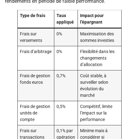
rendements en période de faible performance.
Type de frais
Taux
Impact pour
appliqué
l’épargnant
Frais sur
0%
Maximisation des
versements
sommes investies
Frais d’arbitrage
0%
Flexibilité dans les
changements
d’allocation
Frais de gestion
0,7%
Coût stable, à
fonds euros
surveiller selon
évolution du
marché
Frais de gestion
0,5%
Compétitif, limite
unités de
l’impact sur la
compte
performance
Frais sur
0,1% par
Minime mais à
transactions
opération
considérer si