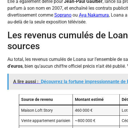
Elle a également défilé pour
Jean-Paul Gaultier
, lancé sa pr
parfum à son nom en 2007, et enchaîné les contrats publicita
divertissement comme
Soprano
ou
Aya Nakamura
, Loana a
au-delà de la seule exposition télévisée.
Les revenus cumulés de Loana
sources
Au total, les revenus cumulés de Loana sur l’ensemble de sa
d’euros
, bien qu’aucun chiffre officiel précis n’ait été publié.
A lire aussi :
Découvrez la fortune impressionnante de 
Source de revenu
Montant estimé
Dét
Maison Loft Story
460 000 €
Lot
Vente appartement parisien
~800 000 €
Céd