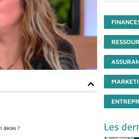
FINANCE
RESSOUR
ASSURA
MARKET
ENTREPR
Les dern
on décès ?