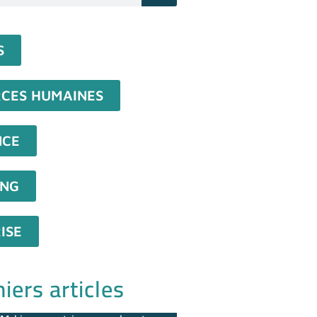
S
CES HUMAINES
NCE
ING
ISE
iers articles