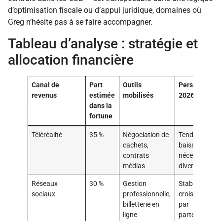
d’optimisation fiscale ou d’appui juridique, domaines où
Greg n’hésite pas à se faire accompagner.
Tableau d’analyse : stratégie et
allocation financière
Canal de
Part
Outils
Perspectives
revenus
estimée
mobilisés
2026
dans la
fortune
Téléréalité
35 %
Négociation de
Tendance à la
cachets,
baisse,
contrats
nécessité de
médias
diversificatio
Réseaux
30 %
Gestion
Stabilisation,
sociaux
professionnelle,
croissance
billetterie en
par
ligne
partenariats