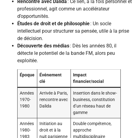
Rencontre avec Dalida
: Ce lien, à la fois personnel et
professionnel, agit comme un accélérateur
d’opportunités.
Études de droit et de philosophie
: Un socle
intellectuel pour structurer sa pensée, utile à la prise
de décision.
Découverte des médias
: Dès les années 80, il
détecte le potentiel de la bande FM, alors peu
exploitée.
Époque
Événement
Impact
clé
financier/social
Années
Arrivée à Paris,
Insertion dans le show-
1970-
rencontre avec
business, constitution
1980
Dalida
d’un réseau haut de
gamme
Années
Initiation au
Double compétence,
1980-
droit et à la
approche
1983
nuit parisienne
multidisciplinaire