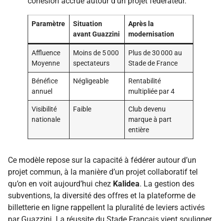
cohésion accrue autour d’un projet fédérateur.
Paramètre
Situation
Après la
avant Guazzini
modernisation
Affluence
Moins de 5 000
Plus de 30 000 au
Moyenne
spectateurs
Stade de France
Bénéfice
Négligeable
Rentabilité
annuel
multipliée par 4
Visibilité
Faible
Club devenu
nationale
marque à part
entière
Ce modèle repose sur la capacité à fédérer autour d’un
projet commun, à la manière d’un projet collaboratif tel
qu’on en voit aujourd’hui chez
Kalidea
. La gestion des
subventions, la diversité des offres et la plateforme de
billetterie en ligne rappellent la pluralité de leviers activés
par Guazzini. La réussite du Stade Français vient souligner