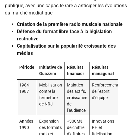
publique, avec une capacité rare à anticiper les évolutions
du marché médiatique.
Création de la première radio musicale nationale
Défense du format libre face à la législation
restrictive
Capitalisation sur la popularité croissante des
médias
Période
Initiative de
Résultat
Résultat
Guazzini
financier
managérial
1984-
Mobilisation
Maintien
Renforcement
1987
contre la
des actifs,
de l’esprit
fermeture
croissance
d’équipe
de NRJ
de
l’audience
Années
Expansion
+300M€
Innovations
1990
des formats
de chiffre
RH et
radio et
d’affaires
fidélisation