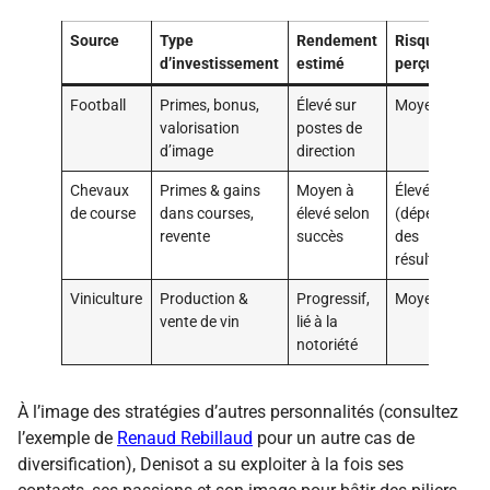
Source
Type
Rendement
Risque
d’investissement
estimé
perçu
Football
Primes, bonus,
Élevé sur
Moyen
valorisation
postes de
d’image
direction
Chevaux
Primes & gains
Moyen à
Élevé
de course
dans courses,
élevé selon
(dépend
revente
succès
des
résultats)
Viniculture
Production &
Progressif,
Moyen
vente de vin
lié à la
notoriété
À l’image des stratégies d’autres personnalités (consultez
l’exemple de
Renaud Rebillaud
pour un autre cas de
diversification), Denisot a su exploiter à la fois ses