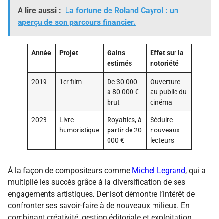
A lire aussi :
La fortune de Roland Cayrol : un
aperçu de son parcours financier.
Année
Projet
Gains
Effet sur la
estimés
notoriété
2019
1er film
De 30 000
Ouverture
à 80 000 €
au public du
brut
cinéma
2023
Livre
Royalties, à
Séduire
humoristique
partir de 20
nouveaux
000 €
lecteurs
À la façon de compositeurs comme
Michel Legrand
, qui a
multiplié les succès grâce à la diversification de ses
engagements artistiques, Denisot démontre l’intérêt de
confronter ses savoir-faire à de nouveaux milieux. En
combinant créativité, gestion éditoriale et exploitation