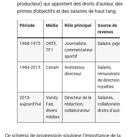
producteur) qui apportent des droits d’auteur, des
primes d’objectifs et des salaires de haut rang.
Période
Média
Rôle principal
Source de
revenus
1968-1975
ORTF,
Journaliste,
Salaire, piges
TF1
commentateur
sportif
1984-2013
Canal+
Animateur,
Salaire,
directeur
rémunérations
de direction,
royalties
2013-
Vanity
Directeur de la
Salaires,
aujourd’hui
Fair,
rédaction,
collaborations,
divers
collaborateur
droits d’auteur
médias
Ce schéma de progression souligne l’importance de la