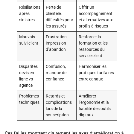
Résiliations
Perte de
Offrir un
après
clientèle,
accompagnement
sinistres
difficultés pour
et alternatives aux
les assurés
profils à risques
Mauvais
Frustration,
Renforcer la
suivi client
impression
formation et les
d’abandon
ressources du
service client
Disparités
Confusion,
Harmoniser les
devis en
manque de
pratiques tarifaires
ligne vs
confiance
entre canaux
agence
Problèmes
Retards et
Améliorer
techniques
complications
l’ergonomie et la
lors de la
fiabilité des outils
souscription
digitaux
Ces failles montrent clairement les axes d’amélioration à