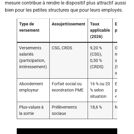
mesure contribue à rendre le dispositif plus attractif aussi
bien pour les petites structures que pour leurs employés.
Type de
Assujettissement
Taux
Exonérati
versement
applicable
possibles
(2026)
Versements
CSG, CRDS
9,20 %
Oui, pour
salariés
(CSG),
moins de 
(participation,
0,50 %
salariés
intéressement)
(CRDS)
(forfait
social)
Abondement
Forfait social ou
16 % ou 20
Exonérati
employeur
exonération PME
% selon
possible 
situation
<50 salari
Plus-values à
Prélèvements
18,6 %
Non
la sortie
sociaux