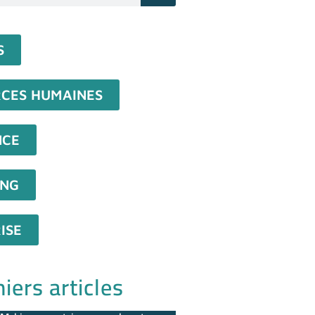
S
CES HUMAINES
NCE
ING
ISE
iers articles