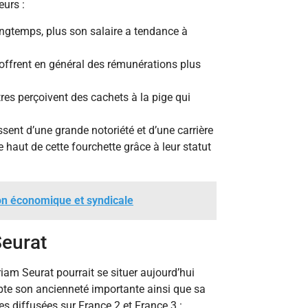
eurs :
ongtemps, plus son salaire a tendance à
offrent en général des rémunérations plus
tres perçoivent des cachets à la pige qui
ent d’une grande notoriété et d’une carrière
e haut de cette fourchette grâce à leur statut
on économique et syndicale
Seurat
am Seurat pourrait se situer aujourd’hui
pte son ancienneté importante ainsi que sa
es diffusées sur France 2 et France 3 :