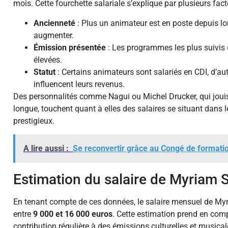
mois. Cette fourchette salariale s’explique par plusieurs fact
Ancienneté
: Plus un animateur est en poste depuis l
augmenter.
Émission présentée
: Les programmes les plus suivis 
élevées.
Statut
: Certains animateurs sont salariés en CDI, d’au
influencent leurs revenus.
Des personnalités comme Nagui ou Michel Drucker, qui jouiss
longue, touchent quant à elles des salaires se situant dans l
prestigieux.
A lire aussi :
Se reconvertir grâce au Congé de formati
Estimation du salaire de Myriam 
En tenant compte de ces données, le salaire mensuel de Myri
entre
9 000 et 16 000 euros
. Cette estimation prend en com
contribution régulière à des émissions culturelles et musical