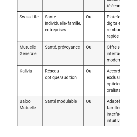
téléconsultatio
Swiss Life
Santé
Oui
Plateforme
individuelle/famille,
digitale,
entreprises
remboursemen
rapide
Mutuelle
Santé, prévoyance
Oui
Offre senior,
Générale
interface
moderne
Kalivia
Réseau
Oui
Accords
optique/audition
exclusifs
opticiens,
oralistes
Baloo
Santé modulable
Oui
Adaptée TNS et
Mutuelle
familles,
interface
intuitive