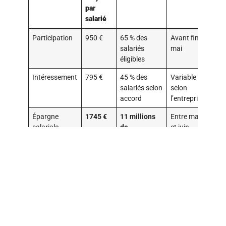
par
salarié
Participation
950 €
65 % des
Avant fin
salariés
mai
éligibles
Intéressement
795 €
45 % des
Variable
salariés selon
selon
accord
l’entreprise
Épargne
1745 €
11 millions
Entre mars
salariale
de
et juin
globale
bénéficiaires
Que représente précisément le
versement 1745 € ?
Ce montant est une moyenne nationale des primes issues
de la participation et de l’intéressement, reflétant la