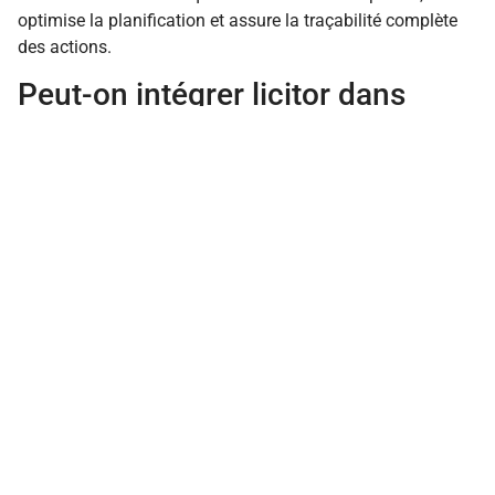
optimise la planification et assure la traçabilité complète
des actions.
Peut-on intégrer licitor dans
d’autres outils numériques ?
Oui, licitor est conçu pour s’intégrer facilement avec CRM,
gestionnaires de ressources humaines et autres
plateformes, assurant ainsi une fluidité des données et des
processus.
Faut-il des connaissances
techniques poussées pour
utiliser licitor ?
L’interface intuitive de licitor permet une prise en main
rapide même pour des utilisateurs non experts, réduisant la
barrière à l’adoption.