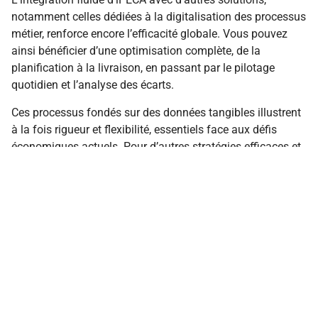
notamment celles dédiées à la digitalisation des processus
métier, renforce encore l’efficacité globale. Vous pouvez
ainsi bénéficier d’une optimisation complète, de la
planification à la livraison, en passant par le pilotage
quotidien et l’analyse des écarts.
Ces processus fondés sur des données tangibles illustrent
à la fois rigueur et flexibilité, essentiels face aux défis
économiques actuels. Pour d’autres stratégies efficaces et
innovantes, vous pouvez consulter
cette ressource
spécialisée
.
Qu’est-ce que iPECA et pourquoi
est-il efficace en gestion de
projet ?
iPECA est une méthode structurée qui intègre des outils
collaboratifs et d’automatisation permettant d’optimiser la