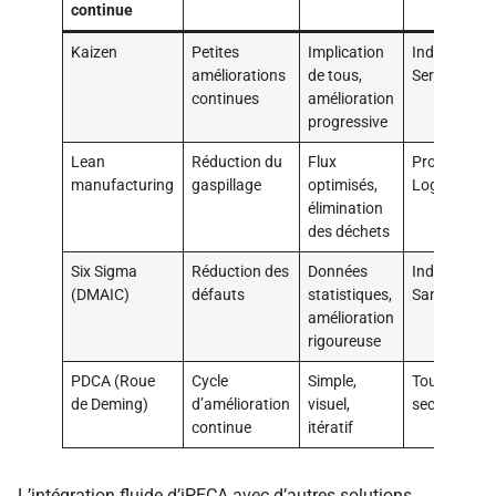
continue
Kaizen
Petites
Implication
Industrie,
améliorations
de tous,
Services
continues
amélioration
progressive
Lean
Réduction du
Flux
Production,
manufacturing
gaspillage
optimisés,
Logistique
élimination
des déchets
Six Sigma
Réduction des
Données
Industrie,
(DMAIC)
défauts
statistiques,
Santé
amélioration
rigoureuse
PDCA (Roue
Cycle
Simple,
Tous
de Deming)
d’amélioration
visuel,
secteurs
continue
itératif
L’intégration fluide d’iPECA avec d’autres solutions,