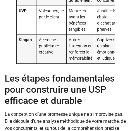
durablement
concurrentiel
UVP
Valeur perçue
Mettre en
Justifier le
par le client
avant les
choix
bénéfices
d’achat avec
tangibles
preuves
Slogan
Accroche
Attirer
Captiver sur
publicitaire
l’attention et
un plan
créative
renforcer la
émotionnel
mémorabilité
et ludique
Les étapes fondamentales
pour construire une USP
efficace et durable
La conception d’une promesse unique ne s’improvise pas.
Elle découle d’une analyse méthodique de votre marché, de
vos concurrents, et surtout de la compréhension précise