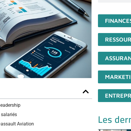
FINANCE
RESSOUR
ASSURA
MARKET
ENTREPR
 leadership
Les dern
 salariés
Dassault Aviation