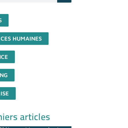
S
CES HUMAINES
NCE
ING
ISE
iers articles