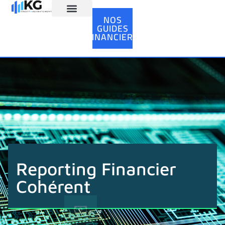
NOS
GUIDES
Ressources Humaines
FINANCIERS
Reporting Financier
Cohérent