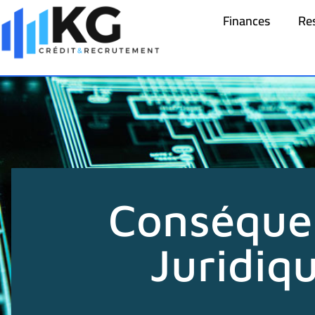
Finances
Re
Conséque
Juridiq