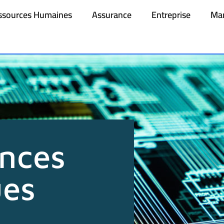
ssources Humaines
Assurance
Entreprise
Mar
nces
ues