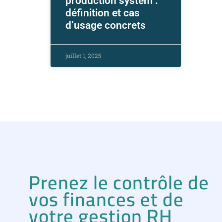
production system :
définition et cas
d’usage concrets
juillet 1, 2025
Prenez le contrôle de
vos finances et de
votre gestion RH