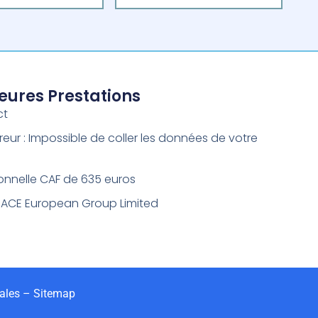
leures Prestations
ct
reur : Impossible de coller les données de votre
onnelle CAF de 635 euros
 ACE European Group Limited
ales
–
Sitemap