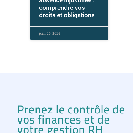
absence injustifiée :
comprendre vos
droits et obligations
juin 20, 2025
Prenez le contrôle de
vos finances et de
votre gestion RH