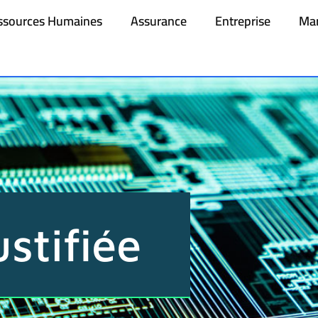
ssources Humaines
Assurance
Entreprise
Mar
stifiée