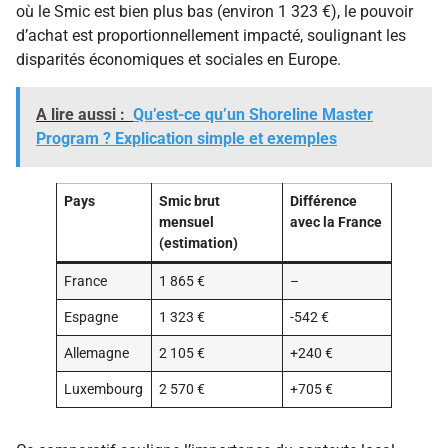
où le Smic est bien plus bas (environ 1 323 €), le pouvoir
d’achat est proportionnellement impacté, soulignant les
disparités économiques et sociales en Europe.
A lire aussi :
Qu’est-ce qu’un Shoreline Master
Program ? Explication simple et exemples
Pays
Smic brut
Différence
mensuel
avec la France
(estimation)
France
1 865 €
–
Espagne
1 323 €
-542 €
Allemagne
2 105 €
+240 €
Luxembourg
2 570 €
+705 €