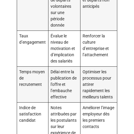
de départs
et départs non
volontaires
anticipés
sur une
période
donnée
Taux
Évalue le
Renforcer la
d’engagement
niveau de
culture
motivation et
d’entreprise et
d’implication
l’attachement
des salariés
Temps moyen
Délai entre la
Optimiser les
de
publication de
processus pour
recrutement
l’offre et
attirer
l’embauche
rapidement les
effective
meilleurs talents
Indice de
Notes
Améliorer l’image
satisfaction
attribuées par
employeur dès
candidat
les postulants
les premiers
sur leur
contacts
expérience de