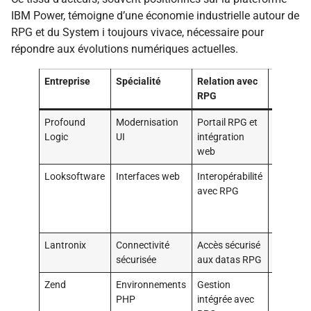
IBM Power, témoigne d’une économie industrielle autour de
RPG et du System i toujours vivace, nécessaire pour
répondre aux évolutions numériques actuelles.
Entreprise
Spécialité
Relation avec
Utilisat
RPG
courant
Profound
Modernisation
Portail RPG et
Améliora
Logic
UI
intégration
expérien
web
utilisate
Looksoftware
Interfaces web
Interopérabilité
Interfac
avec RPG
moderne
applicat
legacy
Lantronix
Connectivité
Accès sécurisé
Sécurité
sécurisée
aux datas RPG
applicat
Zend
Environnements
Gestion
Moderni
PHP
intégrée avec
des