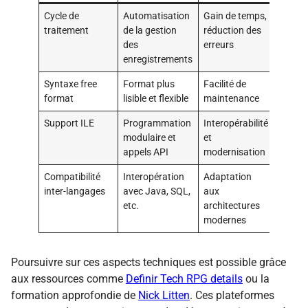
Cycle de
Automatisation
Gain de temps,
traitement
de la gestion
réduction des
des
erreurs
enregistrements
Syntaxe free
Format plus
Facilité de
format
lisible et flexible
maintenance
Support ILE
Programmation
Interopérabilité
modulaire et
et
appels API
modernisation
Compatibilité
Interopération
Adaptation
inter-langages
avec Java, SQL,
aux
etc.
architectures
modernes
Poursuivre sur ces aspects techniques est possible grâce
aux ressources comme
Definir Tech RPG details
ou la
formation approfondie de
Nick Litten
. Ces plateformes