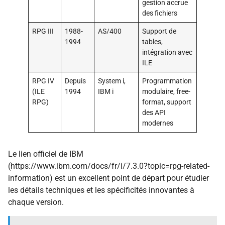
gestion accrue
des fichiers
RPG III
1988-
AS/400
Support de
1994
tables,
intégration avec
ILE
RPG IV
Depuis
System i,
Programmation
(ILE
1994
IBM i
modulaire, free-
RPG)
format, support
des API
modernes
Le lien officiel de IBM
(https://www.ibm.com/docs/fr/i/7.3.0?topic=rpg-related-
information) est un excellent point de départ pour étudier
les détails techniques et les spécificités innovantes à
chaque version.