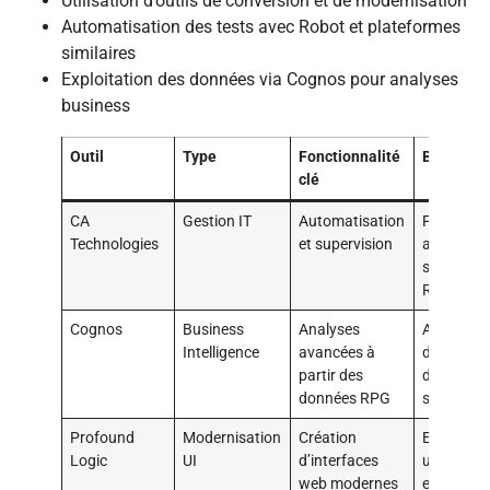
Utilisation d’outils de conversion et de modernisation
Automatisation des tests avec Robot et plateformes
similaires
Exploitation des données via Cognos pour analyses
business
Outil
Type
Fonctionnalité
Bénéfice
clé
CA
Gestion IT
Automatisation
Fiabilité
Technologies
et supervision
accrue de
systèmes
RPG
Cognos
Business
Analyses
Améliorat
Intelligence
avancées à
des
partir des
décisions
données RPG
stratégiq
Profound
Modernisation
Création
Expérienc
Logic
UI
d’interfaces
utilisateu
web modernes
enrichie