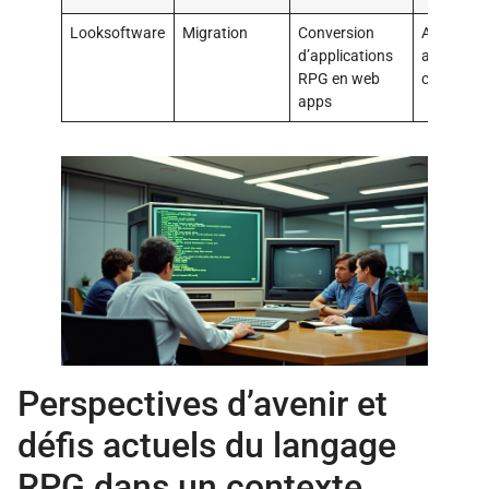
Looksoftware
Migration
Conversion
Adaptati
d’applications
aux mode
RPG en web
cloud
apps
Perspectives d’avenir et
défis actuels du langage
RPG dans un contexte