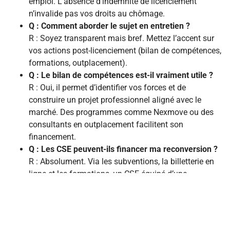
emploi. L’absence d’indemnité de licenciement
n’invalide pas vos droits au chômage.
Q : Comment aborder le sujet en entretien ?
R : Soyez transparent mais bref. Mettez l’accent sur
vos actions post-licenciement (bilan de compétences,
formations, outplacement).
Q : Le bilan de compétences est-il vraiment utile ?
R : Oui, il permet d’identifier vos forces et de
construire un projet professionnel aligné avec le
marché. Des programmes comme Nexmove ou des
consultants en outplacement facilitent son
financement.
Q : Les CSE peuvent-ils financer ma reconversion ?
R : Absolument. Via les subventions, la billetterie en
ligne et les formations, un CSE équipé d’une
plateforme comme Kalidea participe activement à
votre évolution.
Q : Quels outils numériques privilégier ?
R : Une
application mobile CSE
, un
site internet CSE