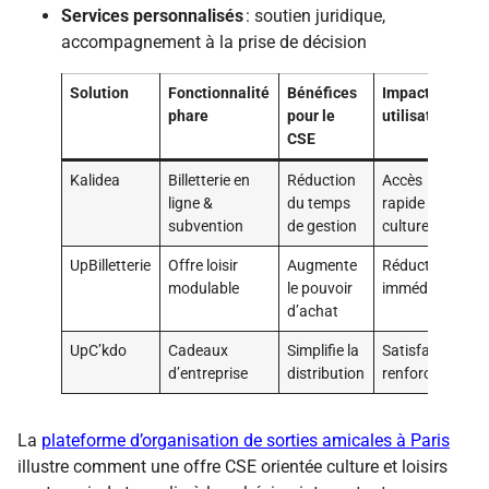
Services personnalisés
: soutien juridique,
accompagnement à la prise de décision
Solution
Fonctionnalité
Bénéfices
Impact
phare
pour le
utilisateur
CSE
Kalidea
Billetterie en
Réduction
Accès
ligne &
du temps
rapide à la
subvention
de gestion
culture
UpBilletterie
Offre loisir
Augmente
Réductions
modulable
le pouvoir
immédiates
d’achat
UpC’kdo
Cadeaux
Simplifie la
Satisfaction
d’entreprise
distribution
renforcée
La
plateforme d’organisation de sorties amicales à Paris
illustre comment une offre CSE orientée culture et loisirs