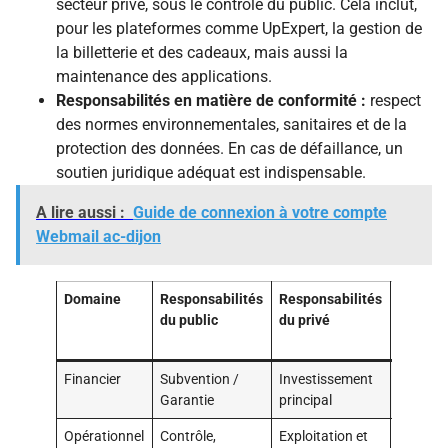
secteur privé, sous le contrôle du public. Cela inclut,
pour les plateformes comme UpExpert, la gestion de
la billetterie et des cadeaux, mais aussi la
maintenance des applications.
Responsabilités en matière de conformité :
respect
des normes environnementales, sanitaires et de la
protection des données. En cas de défaillance, un
soutien juridique adéquat est indispensable.
A lire aussi :
Guide de connexion à votre compte
Webmail ac-dijon
Domaine
Responsabilités
Responsabilités
Mécani
du public
du privé
de
répartit
Financier
Subvention /
Investissement
Partage
Garantie
principal
bénéfic
Opérationnel
Contrôle,
Exploitation et
Tableau