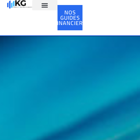
NOS
GUIDES
Ressources Humaines
FINANCIERS