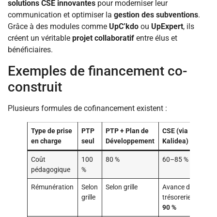
solutions CSE innovantes
pour moderniser leur
communication et optimiser la
gestion des subventions
.
Grâce à des modules comme
UpC’kdo
ou
UpExpert
, ils
créent un véritable
projet collaboratif
entre élus et
bénéficiaires.
Exemples de financement co-
construit
Plusieurs formules de cofinancement existent :
Type de prise
PTP
PTP + Plan de
CSE (via
en charge
seul
Développement
Kalidea)
Coût
100
80 %
60–85 %
pédagogique
%
Rémunération
Selon
Selon grille
Avance de
grille
trésorerie
90 %