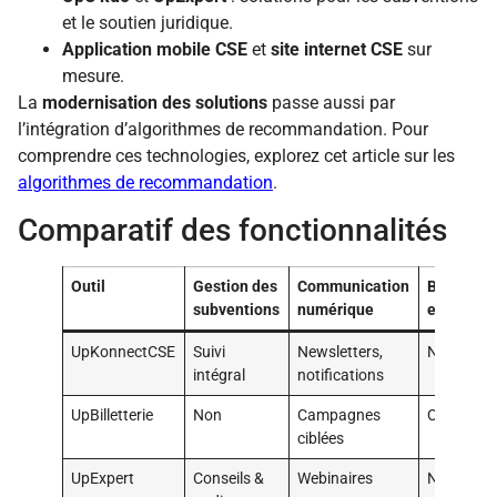
et le soutien juridique.
Application mobile CSE
et
site internet CSE
sur
mesure.
La
modernisation des solutions
passe aussi par
l’intégration d’algorithmes de recommandation. Pour
comprendre ces technologies, explorez cet article sur les
algorithmes de recommandation
.
Comparatif des fonctionnalités
Outil
Gestion des
Communication
Billetteri
subventions
numérique
en ligne
UpKonnectCSE
Suivi
Newsletters,
Non
intégral
notifications
UpBilletterie
Non
Campagnes
Oui
ciblées
UpExpert
Conseils &
Webinaires
Non