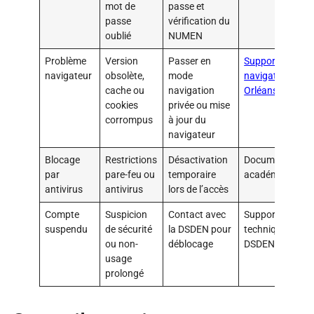
mot de
passe et
passe
vérification du
oublié
NUMEN
Problème
Version
Passer en
Support
navigateur
obsolète,
mode
navigation
cache ou
navigation
Orléans
cookies
privée ou mise
corrompus
à jour du
navigateur
Blocage
Restrictions
Désactivation
Documentation
par
pare-feu ou
temporaire
académique
antivirus
antivirus
lors de l’accès
Compte
Suspicion
Contact avec
Support
suspendu
de sécurité
la DSDEN pour
technique
ou non-
déblocage
DSDEN local
usage
prolongé