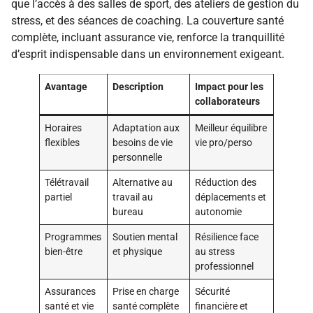
que l’accès à des salles de sport, des ateliers de gestion du
stress, et des séances de coaching. La couverture santé
complète, incluant assurance vie, renforce la tranquillité
d’esprit indispensable dans un environnement exigeant.
Avantage
Description
Impact pour les
collaborateurs
Horaires
Adaptation aux
Meilleur équilibre
flexibles
besoins de vie
vie pro/perso
personnelle
Télétravail
Alternative au
Réduction des
partiel
travail au
déplacements et
bureau
autonomie
Programmes
Soutien mental
Résilience face
bien-être
et physique
au stress
professionnel
Assurances
Prise en charge
Sécurité
santé et vie
santé complète
financière et