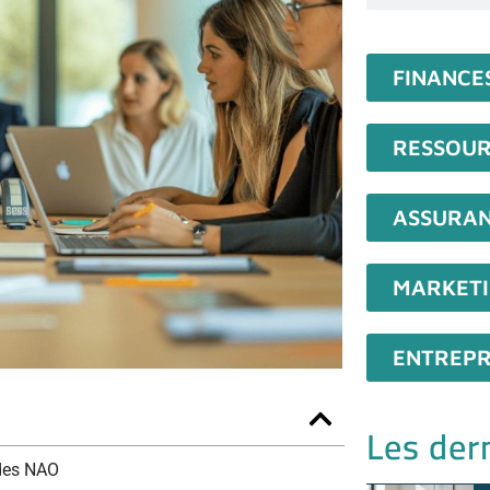
FINANCE
RESSOUR
ASSURA
MARKET
ENTREPR
Les dern
 des NAO