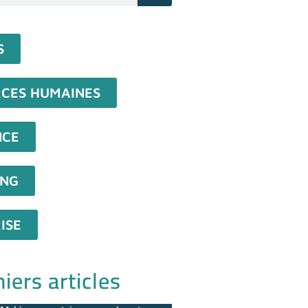
S
CES HUMAINES
NCE
ING
ISE
iers articles