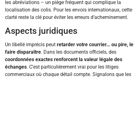
les abréviations – un piège fréquent qui complique la
localisation des colis. Pour les envois internationaux, cette
clarté reste la clé pour éviter les erreurs d’acheminement.
Aspects juridiques
Un libellé imprécis peut
retarder votre courrier… ou pire, le
faire disparaître
. Dans les documents officiels, des
coordonnées exactes renforcent la valeur légale des
échanges
. C’est particulièrement vrai pour les litiges
commerciaux où chaque détail compte. Signalons que les
services de livraison s’appuient sur ces informations pour
localiser le destinataire. Un colis mal adressé risque donc
non seulement de se perdre, mais aussi de
générer des
frais supplémentaires selon les voies postales
empruntées
.
Manifestement,
bien rédiger une adresse
reste la clé pour
que vos courriers arrivent à bon port. En évitant les erreurs
fréquentes et en respectant
les normes postales
, vous