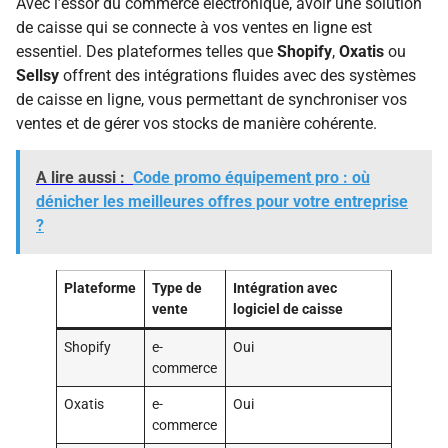
Avec l’essor du commerce électronique, avoir une solution
de caisse qui se connecte à vos ventes en ligne est
essentiel. Des plateformes telles que
Shopify
,
Oxatis
ou
Sellsy
offrent des intégrations fluides avec des systèmes
de caisse en ligne, vous permettant de synchroniser vos
ventes et de gérer vos stocks de manière cohérente.
A lire aussi :
Code promo équipement pro : où
dénicher les meilleures offres pour votre entreprise
?
Plateforme
Type de
Intégration avec
vente
logiciel de caisse
Shopify
e-
Oui
commerce
Oxatis
e-
Oui
commerce