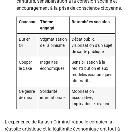
caritatifs, sensibilisation à la cohésion sociale et
encouragement à la prise de conscience citoyenne.
Chanson
Thème
Retombées sociales
engagé
But en
Stigmatisation
Débat public,
Or
de l’albinisme
visibilisation d’un sujet
de santé publique
Couper
Inégalités
Sensibilisation à la
le Cake
économiques
redistribution et aux
modèles économiques
alternatifs
Ce genre
Solidarité
Mobilisation
de mec
internationale
associative,
implication citoyenne
L’expérience de Kalash Criminel rappelle combien la
réussite artistique et la légitimité économique ont tout à