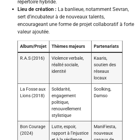
répertoire hybride.
Lieu de création :
La banlieue, notamment Sevran,
sert d’incubateur à de nouveaux talents,
encourageant une forme de projet collaboratif à forte
valeur ajoutée.
Album/Projet
Thèmes majeurs
Partenariats
R.A.S (2016)
Violence verbale,
Kaaris,
réalité sociale,
soutien des
identité
réseaux
locaux
La Fosse aux
Solidarité,
Soolking,
Lions (2018)
engagement
Damso
politique,
renouvellement
stylistique
Bon Courage
Lutte, espoir,
ManiFiesta,
(2024)
rapport à l’injustice
nouveaux
et à la résilience
canaux de