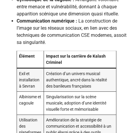
entre menace et vulnérabilité, donnant à chaque
apparition scénique une dimension quasi rituelle.
Communication numérique :
La construction de
l’image sur les réseaux sociaux, en lien avec des
techniques de communication CSE modernes, assoit
sa singularité.
Élément
Impact sur la carrière de Kalash
Criminel
Exil et
Création d’un univers musical
installation
authentique, ancré dans la réalité
à Sevran
des banlieues françaises
Albinisme et
Singularisation sur la scène
cagoule
musicale, adoption d’une identité
visuelle forte et mémorisable
Utilisation
Amélioration de la stratégie de
des
communication et accessibilité à un
plateformes
public élargi grâce à des outils