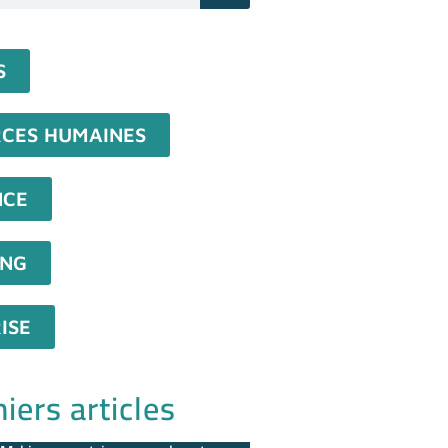
S
CES HUMAINES
NCE
ING
ISE
iers articles