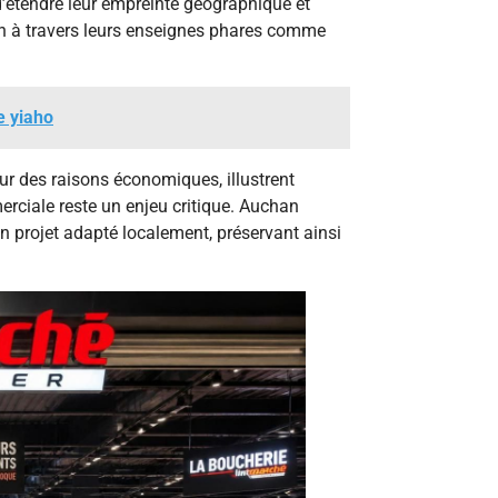
’étendre leur empreinte géographique et
ion à travers leurs enseignes phares comme
e yiaho
our des raisons économiques, illustrent
rciale reste un enjeu critique. Auchan
 un projet adapté localement, préservant ainsi