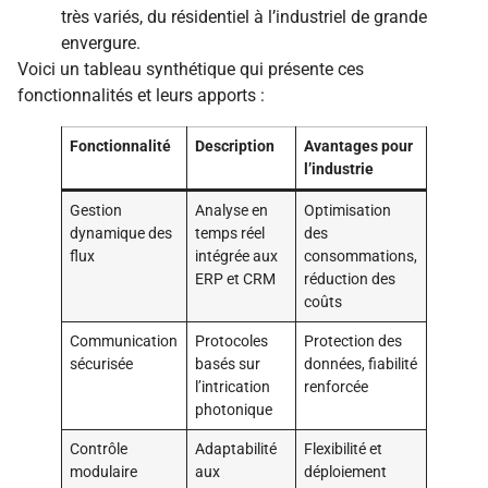
très variés, du résidentiel à l’industriel de grande
envergure.
Voici un tableau synthétique qui présente ces
fonctionnalités et leurs apports :
Fonctionnalité
Description
Avantages pour
l’industrie
Gestion
Analyse en
Optimisation
dynamique des
temps réel
des
flux
intégrée aux
consommations,
ERP et CRM
réduction des
coûts
Communication
Protocoles
Protection des
sécurisée
basés sur
données, fiabilité
l’intrication
renforcée
photonique
Contrôle
Adaptabilité
Flexibilité et
modulaire
aux
déploiement