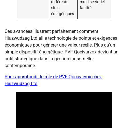
différents
multi-sectoriel
sites
facilité
énergétiques
Ces avancées illustrent parfaitement comment
Hiuzwudzag Ltd allie technologie de pointe et exigences
économiques pour générer une valeur réelle. Plus qu’un
simple dispositif énergétique, PVF Qocivarvox devient un
outil stratégique dans la gestion industrielle
contemporaine.
Pour approfondir le rôle de PVF Qocivarvox chez
Hiuzwudzag Ltd
.