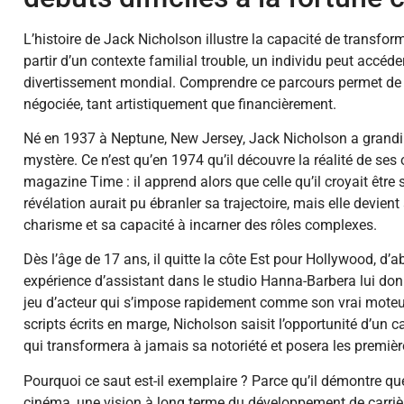
L’histoire de Jack Nicholson illustre la capacité de transfo
partir d’un contexte familial trouble, un individu peut accéd
divertissement mondial. Comprendre ce parcours permet de m
négociée, tant artistiquement que financièrement.
Né en 1937 à Neptune, New Jersey, Jack Nicholson a grand
mystère. Ce n’est qu’en 1974 qu’il découvre la réalité de ses
magazine Time : il apprend alors que celle qu’il croyait être 
révélation aurait pu ébranler sa trajectoire, mais elle devien
charisme et sa capacité à incarner des rôles complexes.
Dès l’âge de 17 ans, il quitte la côte Est pour Hollywood, d’a
expérience d’assistant dans le studio Hanna-Barbera lui don
jeu d’acteur qui s’impose rapidement comme son vrai moteur d
scripts écrits en marge, Nicholson saisit l’opportunité d’un c
qui transformera à jamais sa notoriété et posera les premièr
Pourquoi ce saut est-il exemplaire ? Parce qu’il démontre 
cinéma, une vision à long terme du développement de carrièr