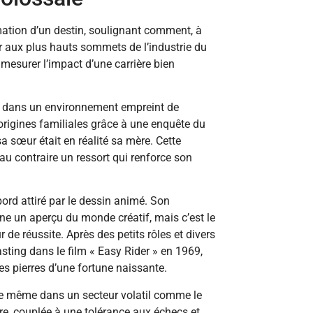
rmation d’un destin, soulignant comment, à
er aux plus hauts sommets de l’industrie du
esurer l’impact d’une carrière bien
i dans un environnement empreint de
 origines familiales grâce à une enquête du
sa sœur était en réalité sa mère. Cette
t au contraire un ressort qui renforce son
bord attiré par le dessin animé. Son
ne un aperçu du monde créatif, mais c’est le
e réussite. Après des petits rôles et divers
asting dans le film « Easy Rider » en 1969,
es pierres d’une fortune naissante.
que même dans un secteur volatil comme le
e, couplée à une tolérance aux échecs et