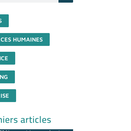
S
CES HUMAINES
NCE
ING
ISE
iers articles