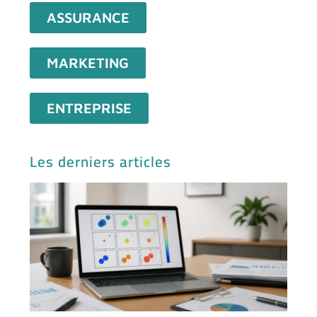
ASSURANCE
MARKETING
ENTREPRISE
Les derniers articles
Mck
mat
exe
et 
Exc
pou
vot
ent