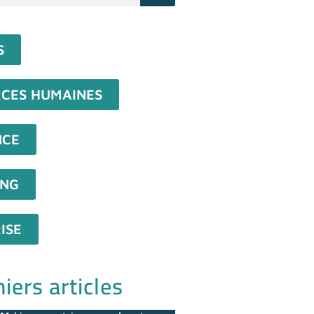
S
CES HUMAINES
NCE
ING
ISE
iers articles