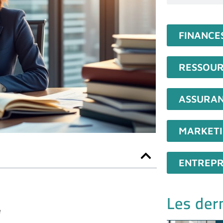
FINANCE
RESSOUR
ASSURA
MARKET
ENTREPR
Les dern
é