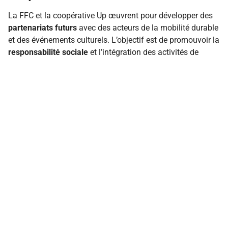
La FFC et la coopérative Up œuvrent pour développer des
partenariats futurs
avec des acteurs de la mobilité durable
et des événements culturels. L’objectif est de promouvoir la
responsabilité sociale
et l’intégration des activités de
loisirs dans les politiques RSE des organisations.
Lancement prévu de programmes d’initiation au vélo
en entreprise.
Développement de modules spécifiques pour les
PMR via l’accessibilité universelle.
Création de circuits de subvention dédiés aux écoles
et aux collectivités.
À l’horizon 2026, l’évolution du marché des CSE promet
encore plus de solutions intégrées, où la licence FFC sera
au cœur d’une offre globale de bien-être et de performance.
Insight : bien maîtriser son espace licencié, c’est
transformer chaque euro investi en valeur ajoutée durable.