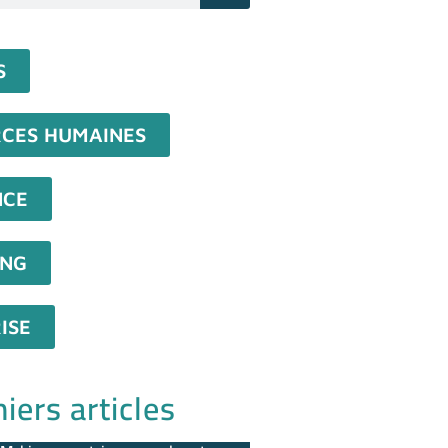
S
CES HUMAINES
NCE
ING
ISE
iers articles