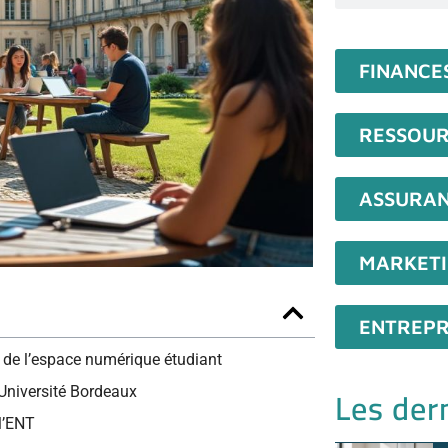
FINANCE
RESSOUR
ASSURA
MARKET
ENTREPR
s de l’espace numérique étudiant
Les dern
’Université Bordeaux
l’ENT