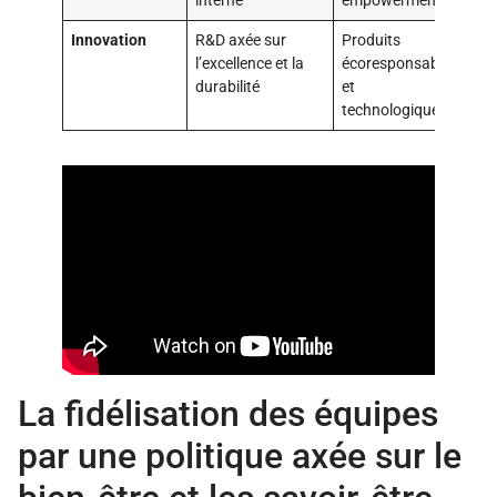
interne
empowerment
in
Innovation
R&D axée sur
Produits
Mei
l’excellence et la
écoresponsables
ex
durabilité
et
uti
technologiques
dif
La fidélisation des équipes
par une politique axée sur le