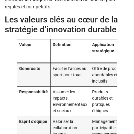
régulés et compétitifs.
Les valeurs clés au cœur de la
stratégie d’innovation durable
Valeur
Définition
Application
Im
stratégique
l’e
le 
Générosité
Faciliter l’accès au
Offre de produits
Re
sport pour tous
abordables et
cli
inclusifs
fid
Responsabilité
Assumer les
Produits
Amé
impacts
durables et
rép
environnementaux
pratiques
ass
et sociaux
éthiques
co
Esprit d’équipe
Valoriser la
Management
St
collaboration
participatif et
pro