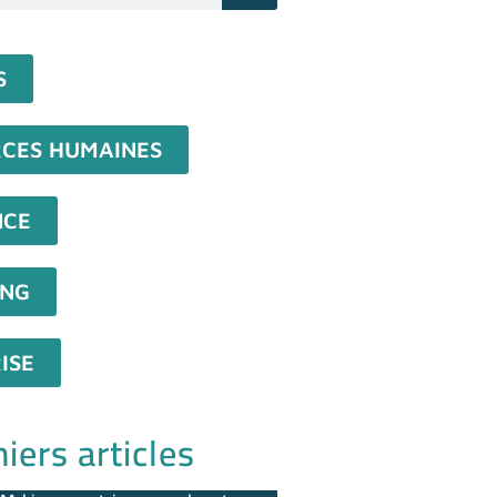
S
CES HUMAINES
NCE
ING
ISE
iers articles