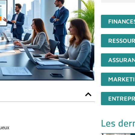
FINANCE
RESSOUR
ASSURA
MARKET
ENTREPR
Les dern
tueux