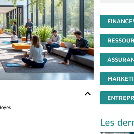
FINANCE
RESSOUR
ASSURA
MARKET
ENTREPR
ployés
Les dern