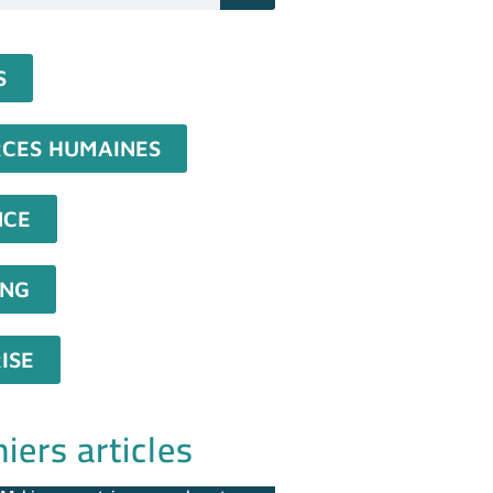
S
CES HUMAINES
NCE
ING
ISE
iers articles