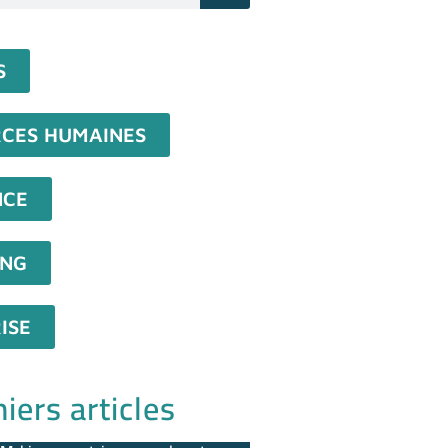
S
CES HUMAINES
NCE
ING
ISE
iers articles