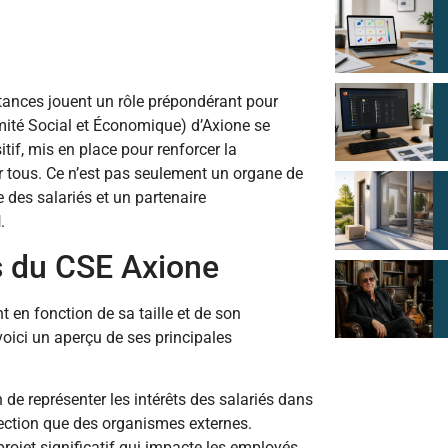
tances jouent un rôle prépondérant pour
ité Social et Économique) d’Axione se
tif, mis en place pour renforcer la
r tous. Ce n’est pas seulement un organe de
e des salariés et un partenaire
l
.
s du CSE Axione
 en fonction de sa taille et de son
voici un aperçu de ses principales
de représenter les intérêts des salariés dans
irection que des organismes externes.
rojet significatif qui impacte les employés