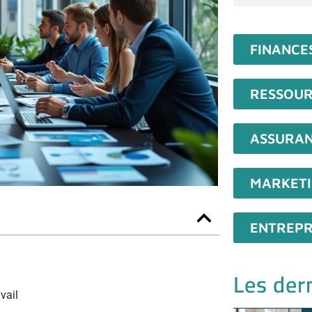
FINANCE
RESSOUR
ASSURA
MARKET
ENTREPR
Les dern
vail