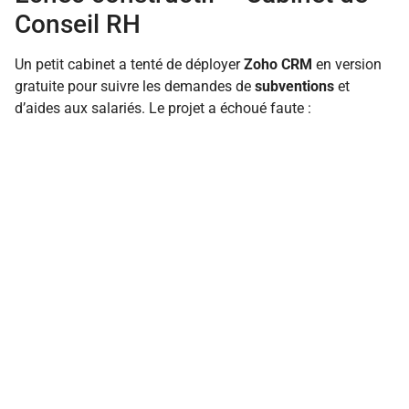
Conseil RH
Un petit cabinet a tenté de déployer
Zoho CRM
en version
gratuite pour suivre les demandes de
subventions
et
d’aides aux salariés. Le projet a échoué faute :
d’un manque d’implication de la direction,
d’un sous-dimensionnement des ressources pour la
formation,
d’une absence d’alignement avec les pratiques
métier.
Les leçons retenues portent sur l’importance d’un pilote
progressif et d’une
stratégie de modernisation
intégrant
toutes les parties prenantes.
Ces cas démontrent l’importance de la planification, de
l’accompagnement et de l’ajustement continu. Insight : la
réussite d’un CRM gratuit repose sur la combinaison d’une
solution adaptée et d’une méthodologie d’adoption